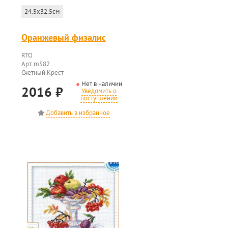
24.5x32.5см
Оранжевый физалис
RTO
Арт. m582
Счетный Крест
Нет в наличии
2016
₽
Уведомить о
поступлении