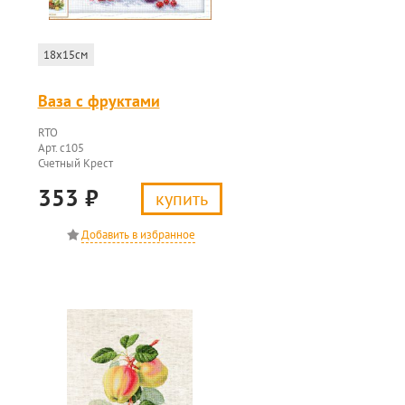
18x15см
Ваза с фруктами
RTO
Арт. c105
Счетный Крест
353
₽
купить