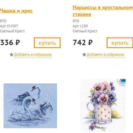
Нарциссы в хрустальном
Чашка и ирис
стакане
RTO
RTO
Арт. EH307
Арт. c180
Счетный Крест
Счетный Крест
336
₽
742
₽
купить
купить