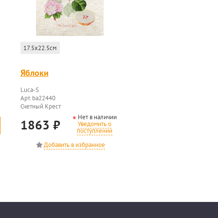
17.5x22.5см
Яблоки
Luca-S
Арт. ba22440
Счетный Крест
Нет в наличии
1863
₽
Уведомить о
поступлении