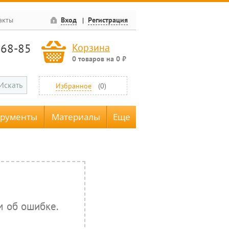
акты
Вход
Регистрация
-68-85
Корзина
0
товаров
на
0
₽
Искать
Избранное
(
0
)
трументы
Материалы
Еще
м об ошибке.