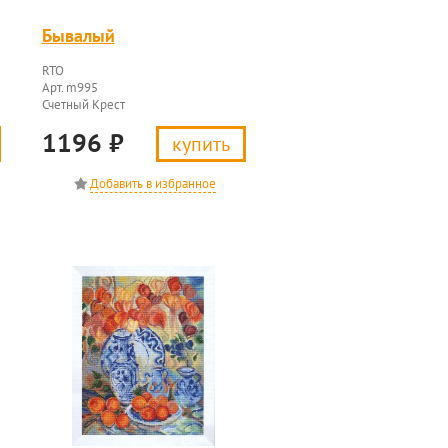
Бывалый
RTO
Арт. m995
Счетный Крест
1196
₽
купить