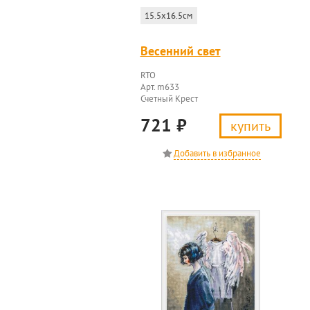
15.5x16.5см
Весенний свет
RTO
Арт. m633
Счетный Крест
721
₽
купить