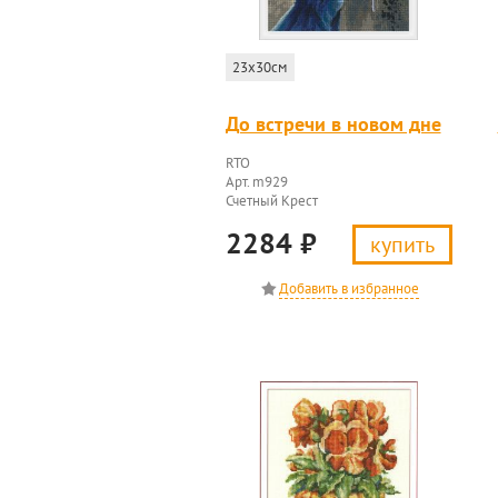
23x30см
До встречи в новом дне
RTO
Арт. m929
Счетный Крест
2284
₽
купить