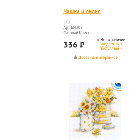
Чашка и лилия
RTO
Арт. EH308
Счетный Крест
Нет в наличии
336
₽
Уведомить о
поступлении