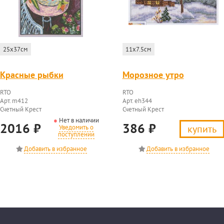
25x37см
11x7.5см
Красные рыбки
Морозное утро
RTO
RTO
Арт. m412
Арт. eh344
Счетный Крест
Счетный Крест
Нет в наличии
2016
₽
386
₽
купить
Уведомить о
поступлении