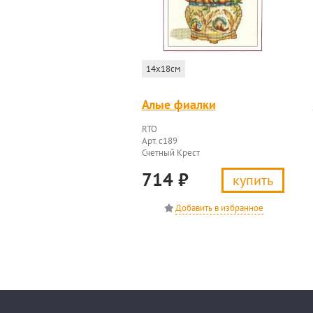
14x18см
Алые фиалки
RTO
Арт. c189
Счетный Крест
714
₽
купить