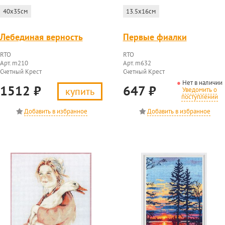
40x35см
13.5x16см
Лебединая верность
Первые фиалки
RTO
RTO
Арт. m210
Арт. m632
Счетный Крест
Счетный Крест
Нет в наличии
1512
₽
647
₽
купить
Уведомить о
поступлении