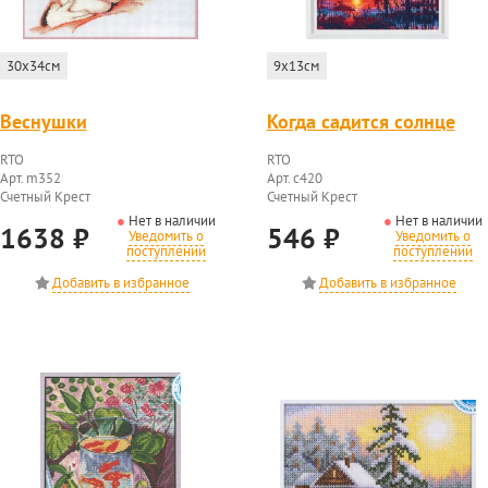
30x34см
9x13см
Веснушки
Когда садится солнце
RTO
RTO
Арт. m352
Арт. c420
Счетный Крест
Счетный Крест
Нет в наличии
Нет в наличии
1638
₽
546
₽
Уведомить о
Уведомить о
поступлении
поступлении