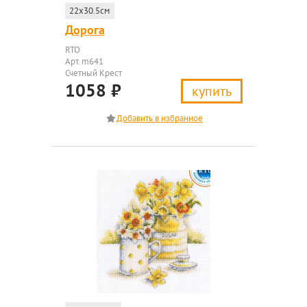
22x30.5см
Дорога
RTO
Арт. m641
Счетный Крест
1058
₽
купить