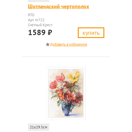
Шотландский чертополох
RTO
Арт. m722
Счетный Крест
1589
₽
купить
21x29.5см