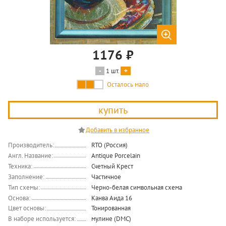
1176
₽
1 шт.
купить
Производитель:
RTO (Россия)
Англ. Название:
Antique Porcelain
Техника:
Счетный Крест
Заполнение:
Частичное
Тип схемы:
Черно-белая символьная схема
Основа:
Канва Аида 16
Цвет основы:
Тонированная
В наборе используется:
мулине (DMC)