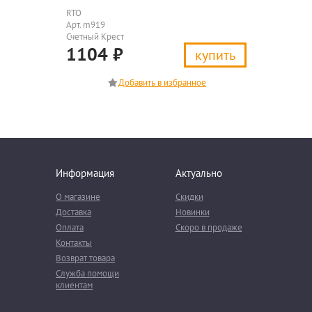
RTO
Арт. m919
Счетный Крест
1104
₽
купить
Информация
Актуально
О магазине
Скидки
Доставка
Новинки
Оплата
Скоро в продаже
Контакты
Возврат товара
Служба помощи
клиентам