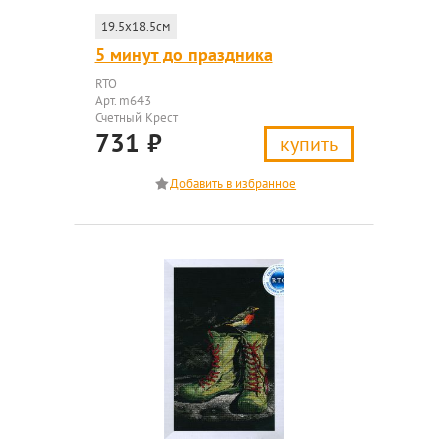
19.5x18.5см
5 минут до праздника
RTO
Арт. m643
Счетный Крест
731
₽
купить