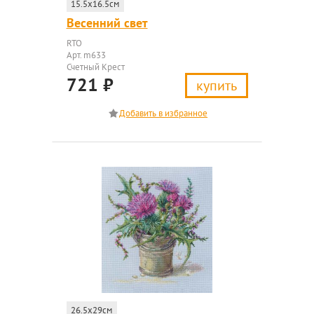
15.5x16.5см
Весенний свет
RTO
Арт. m633
Счетный Крест
721
₽
купить
26.5x29см