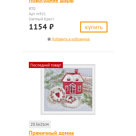
Новогодние шары
RTO
Арт. m921
Счетный Крест
1154
₽
купить
Последний товар!
23.5x21см
Пряничный домик