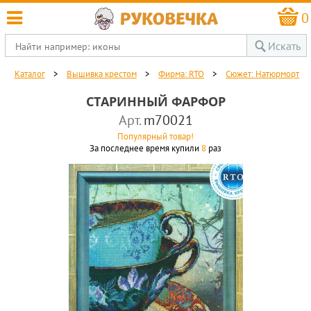
0
Искать
Каталог
>
Вышивка крестом
>
Фирма: RTO
>
Сюжет: Натюрморт
СТАРИННЫЙ ФАРФОР
Арт.
m70021
Популярный товар!
За последнее время купили
8
раз