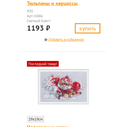
Тюльпаны и нарциссы
RTO
Арт. m886
Счетный Крест
1193
₽
купить
Последний товар!
29x19см