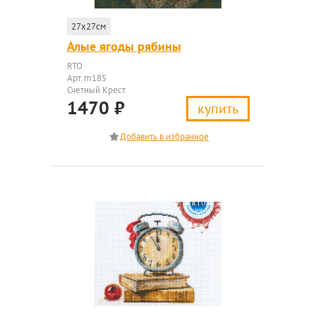
27x27см
Алые ягоды рябины
RTO
Арт. m185
Счетный Крест
1470
₽
купить