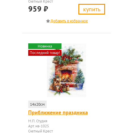
Счетный Крест
959
₽
купить
Новинка
Последний товар!
14x20см
Приближение праздника
М.П. Студия
Арт. нв-1025
Счетный Крест