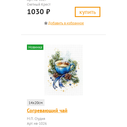
Счетный Крест
1030
₽
купить
Новинка
14x20см
Согревающий чай
М.П. Студия
Арт. нв-1026