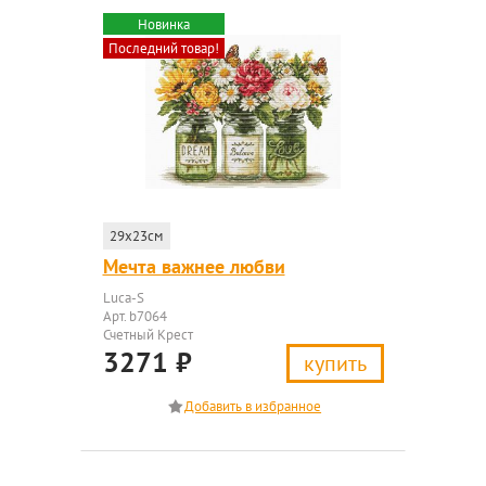
Новинка
Последний товар!
29x23см
Мечта важнее любви
Luca-S
Арт. b7064
Счетный Крест
3271
₽
купить