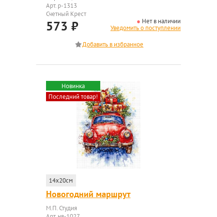
Арт. р-1313
Счетный Крест
Нет в наличии
573
₽
Уведомить о поступлении
Новинка
Последний товар!
14x20см
Новогодний маршрут
М.П. Студия
Арт. нв-1027