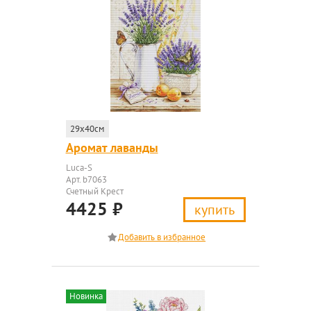
29x40см
Аромат лаванды
Luca-S
Арт. b7063
Счетный Крест
4425
₽
купить
Новинка