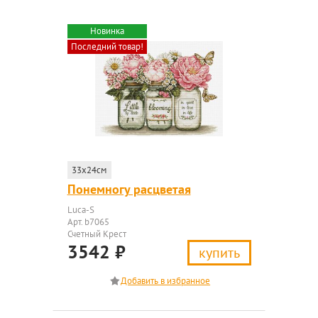
Новинка
Последний товар!
33x24см
Понемногу расцветая
Luca-S
Арт. b7065
Счетный Крест
3542
₽
купить