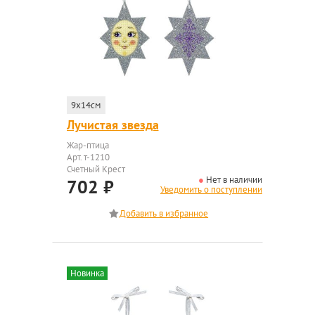
9x14см
Лучистая звезда
Жар-птица
Арт. т-1210
Счетный Крест
Нет в наличии
702
₽
Уведомить о поступлении
Новинка