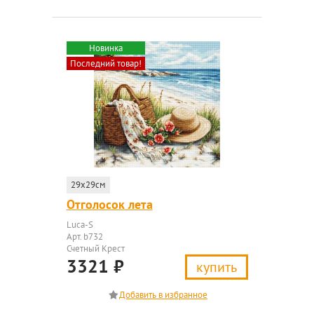
Новинка
Последний товар!
29x29см
Отголосок лета
Luca-S
Арт. b732
Счетный Крест
3321
₽
купить