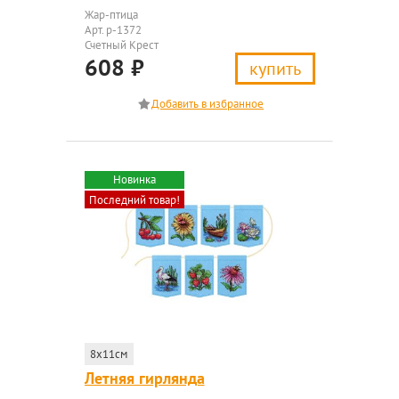
Жар-птица
Арт. р-1372
Счетный Крест
608
₽
купить
Новинка
Последний товар!
8x11см
Летняя гирлянда