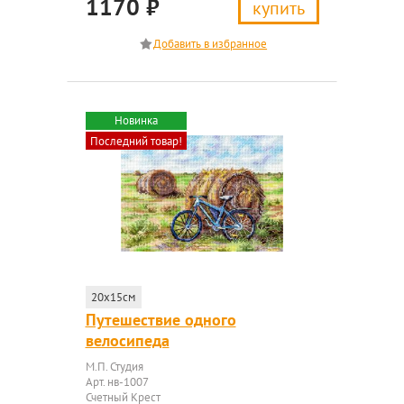
1170
₽
купить
Новинка
Последний товар!
20x15см
Путешествие одного
велосипеда
М.П. Студия
Арт. нв-1007
Счетный Крест