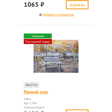
1065
₽
купить
Новинка
Последний товар!
36x27см
Ранний снег
Овен
Арт. 1744
Счетный Крест