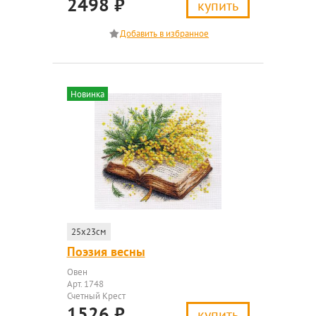
2498
₽
купить
Новинка
25x23см
Поэзия весны
Овен
Арт. 1748
Счетный Крест
1526
₽
купить