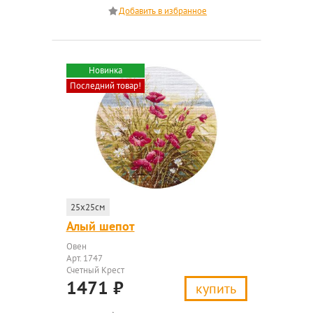
Новинка
Последний товар!
25x25см
Алый шепот
Овен
Арт. 1747
Счетный Крест
1471
₽
купить