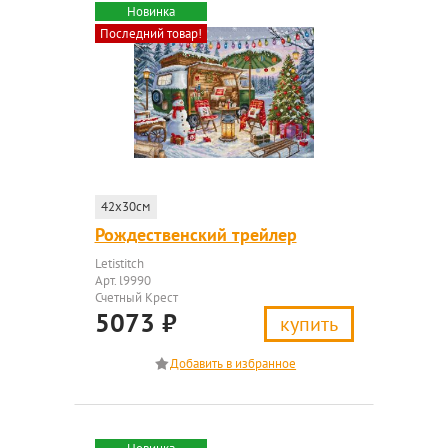
Новинка
Последний товар!
42x30см
Рождественский трейлер
Letistitch
Арт. l9990
Счетный Крест
5073
₽
купить