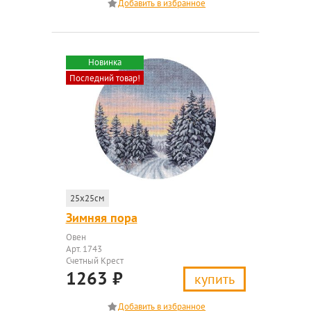
Новинка
Последний товар!
25x25см
Зимняя пора
Овен
Арт. 1743
Счетный Крест
1263
₽
купить