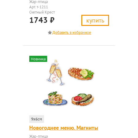
Жар-птица
Арт. т-1211
Счетный Крест
1743
₽
купить
Новинка
9x6см
Новогоднее меню. Магниты
Жар-птица