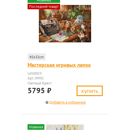
Новинка
Последний товар!
45x32см
Мастерская игривых лапок
Letistitch
Арт. l9992
Счетный Крест
5795
₽
купить
Новинка