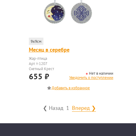
9x9см
Месяц в серебре
Жар-птица
Арт. т-1207
Счетный Крест
Нет в наличии
655
₽
Уведомить о поступлении
❮ Назад
1
Вперед ❯