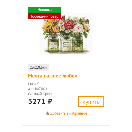
Новинка
Последний товар!
23x18.5см
Мечта важнее любви
Luca-S
Арт. ba7064
Счетный Крест
3271
₽
купить