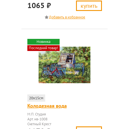
1065
₽
купить
Новинка
Последний товар!
20x15см
Колодезная вода
М.П. Студия
Арт. нв-1008
Счетный Крест