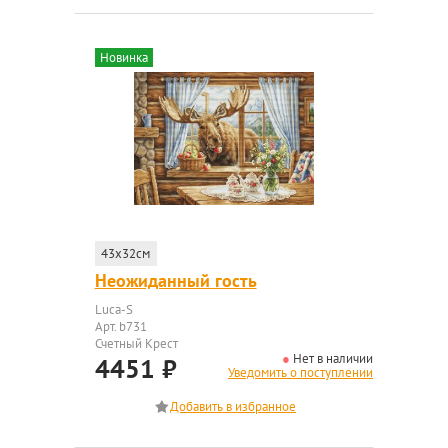
Новинка
43x32см
Неожиданный гость
Luca-S
Арт. b731
Счетный Крест
Нет в наличии
4451
₽
Уведомить о поступлении