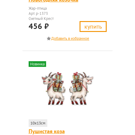
Жар-птица
Арт. р-1373
Счетный Крест
456
₽
купить
Новинка
10x13см
Пушистая коза