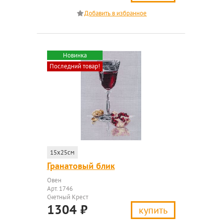
Новинка
Последний товар!
15x25см
Гранатовый блик
Овен
Арт. 1746
Счетный Крест
1304
₽
купить