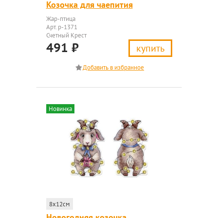
Козочка для чаепития
Жар-птица
Арт. р-1371
Счетный Крест
491
₽
купить
Новинка
8x12см
Новогодняя козочка