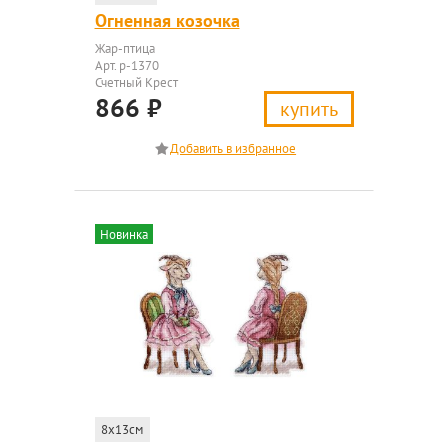
Огненная козочка
Жар-птица
Арт. р-1370
Счетный Крест
866
₽
купить
Новинка
8x13см