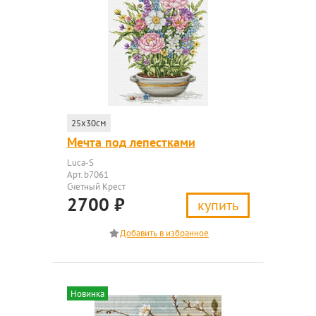
25x30см
Мечта под лепестками
Luca-S
Арт. b7061
Счетный Крест
2700
₽
купить
Новинка