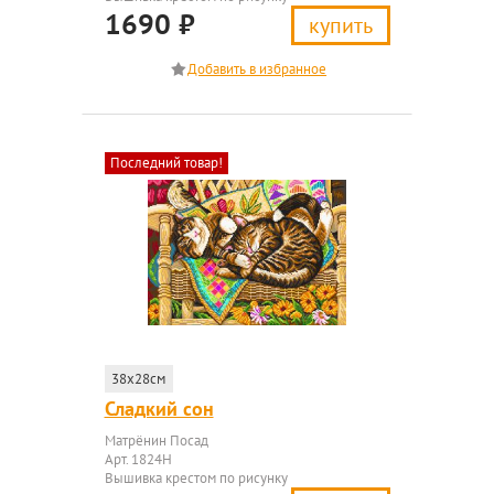
1690
₽
купить
Последний товар!
38x28см
Сладкий сон
Матрёнин Посад
Арт. 1824Н
Вышивка крестом по рисунку