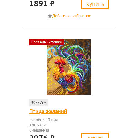
1891
₽
купить
Последний товар!
30x37см
Птица желаний
Матрёнин Посад
Арт. 30-БН
Смешанная
2076
₽