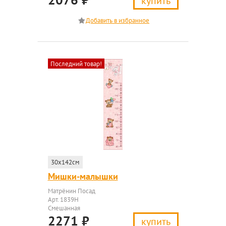
купить
Последний товар!
30x142см
Мишки-малышки
Матрёнин Посад
Арт. 1839Н
Смешанная
2271
₽
купить