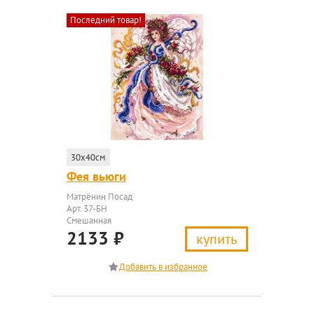
Последний товар!
30x40см
Фея вьюги
Матрёнин Посад
Арт. 37-БН
Смешанная
2133
₽
купить