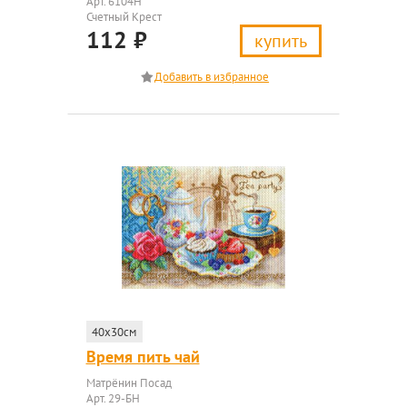
Арт. 6104Н
Счетный Крест
112
₽
купить
40x30см
Время пить чай
Матрёнин Посад
Арт. 29-БН