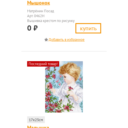
Мышонок
Матрёнин Посад
Арт. 0462Н
Вышивка крестом по рисунку
0
₽
купить
Последний товар!
17x23см
Малышка