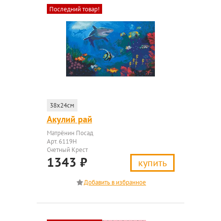
Последний товар!
38x24см
Акулий рай
Матрёнин Посад
Арт. 6119Н
Счетный Крест
1343
₽
купить