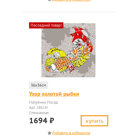
Последний товар!
36x36см
Узор золотой рыбки
Матрёнин Посад
Арт. 1861Н
Смешанная
1694
₽
купить