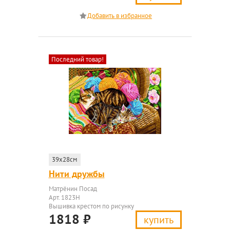
Последний товар!
39x28см
Нити дружбы
Матрёнин Посад
Арт. 1823Н
Вышивка крестом по рисунку
1818
₽
купить