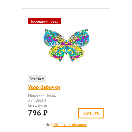
Последний товар!
34x28см
Узор бабочки
Матрёнин Посад
Арт. 1863Н
Смешанная
796
₽
купить