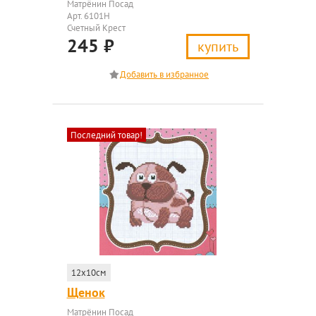
Матрёнин Посад
Арт. 6101Н
Счетный Крест
245
₽
купить
Последний товар!
12x10см
Щенок
Матрёнин Посад