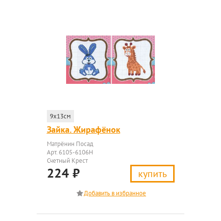
9x13см
Зайка. Жирафёнок
Матрёнин Посад
Арт. 6105-6106Н
Счетный Крест
224
₽
купить