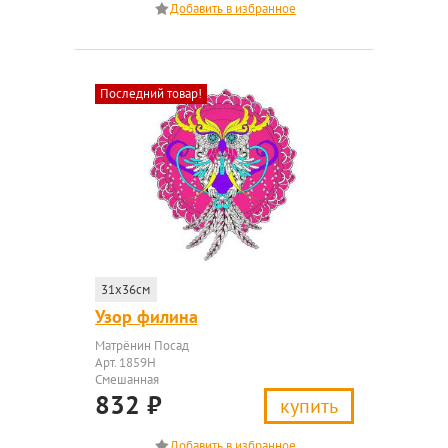
Последний товар!
31x36см
Узор филина
Матрёнин Посад
Арт. 1859Н
Смешанная
832
₽
купить