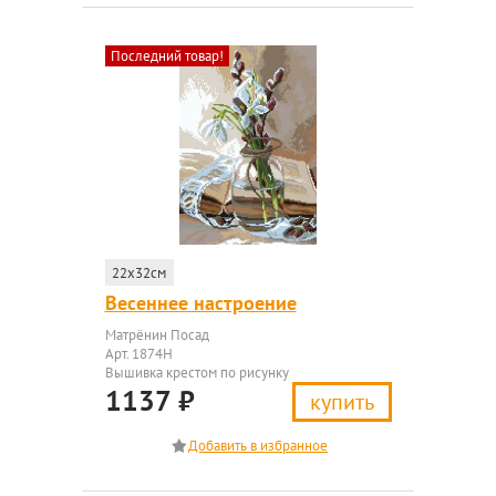
Последний товар!
22x32см
Весеннее настроение
Матрёнин Посад
Арт. 1874Н
Вышивка крестом по рисунку
1137
₽
купить