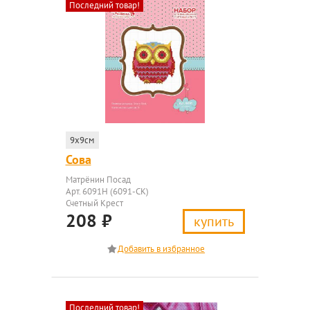
Последний товар!
9x9см
Сова
Матрёнин Посад
Арт. 6091Н (6091-СК)
Счетный Крест
208
₽
купить
Последний товар!