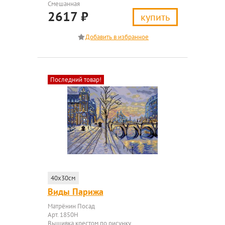
Смешанная
2617
₽
купить
Последний товар!
40x30см
Виды Парижа
Матрёнин Посад
Арт. 1850Н
Вышивка крестом по рисунку