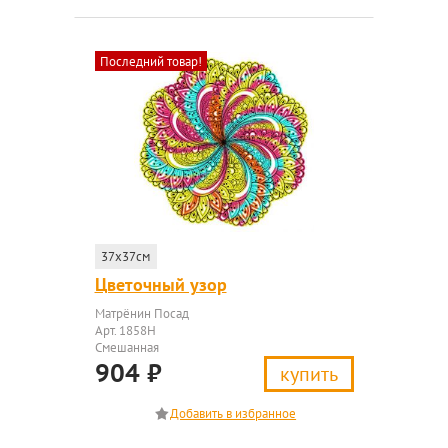
Последний товар!
37x37см
Цветочный узор
Матрёнин Посад
Арт. 1858Н
Смешанная
904
₽
купить