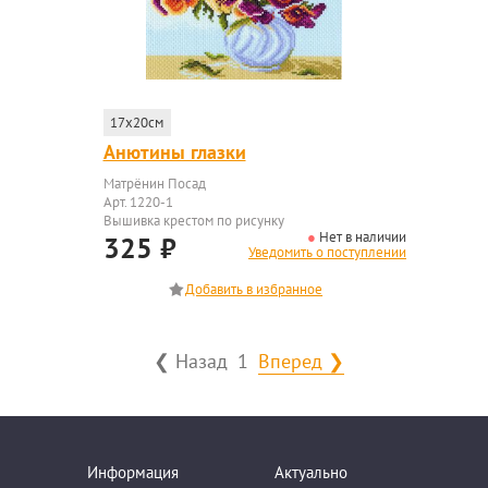
17x20см
Анютины глазки
Матрёнин Посад
Арт. 1220-1
Вышивка крестом по рисунку
Нет в наличии
325
₽
Уведомить о поступлении
❮ Назад
1
Вперед ❯
Информация
Актуально