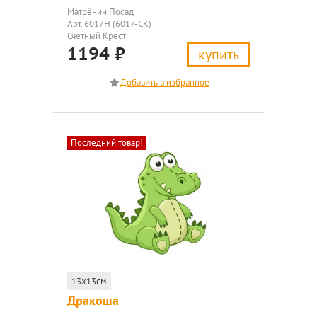
Матрёнин Посад
Арт. 6017Н (6017-СК)
Счетный Крест
1194
₽
купить
Последний товар!
13x13см
Дракоша