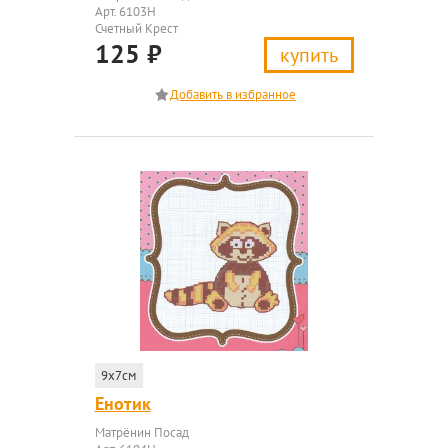
Арт. 6103Н
Счетный Крест
125
₽
купить
9x7см
Енотик
Матрёнин Посад