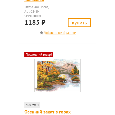
Матрёнин Посад
Арт. 02-БН
Смешанная
1185
₽
купить
Последний товар!
40x29см
Осенний закат в горах