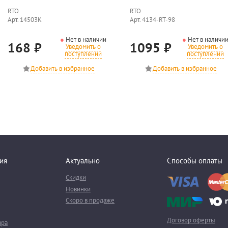
RTO
RTO
Арт. 14503К
Арт. 4134-RT-98
Нет в наличии
Нет в наличи
168
₽
1095
₽
Уведомить о
Уведомить о
поступлении
поступлении
ия
Актуально
Способы оплаты
Скидки
Новинки
Скоро в продаже
Договор оферты
ара