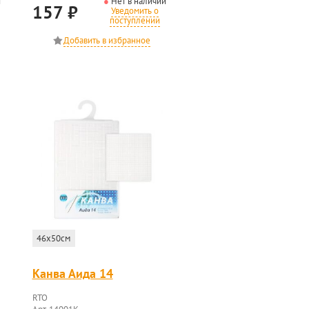
и
Нет в наличии
157
₽
Уведомить о
поступлении
46x50см
Канва Аида 14
RTO