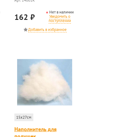
Арт. 14001К
и
Нет в наличии
162
₽
Уведомить о
поступлении
15x27см
Наполнитель для
подушек