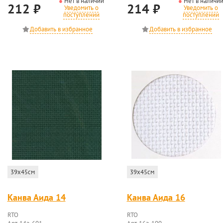
Нет в наличии
Нет в наличи
212
₽
214
₽
Уведомить о
Уведомить о
поступлении
поступлении
39x45см
39x45см
Канва Аида 14
Канва Аида 16
RTO
RTO