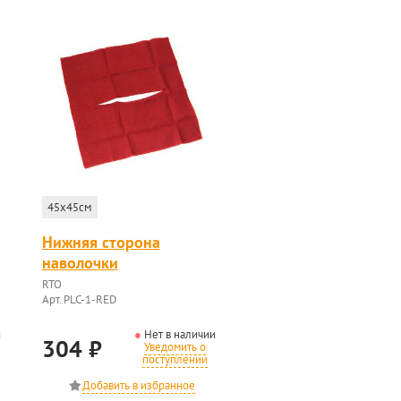
45x45см
Нижняя сторона
наволочки
RTO
Арт. PLC-1-RED
и
Нет в наличии
304
₽
Уведомить о
поступлении