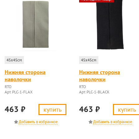
45x45см
45x45см
Нижняя сторона
Нижняя сторона
наволочки
наволочки
RTO
RTO
Арт. PLC-1-FLAX
Арт. PLC-1-BLACK
463
₽
463
₽
купить
купить