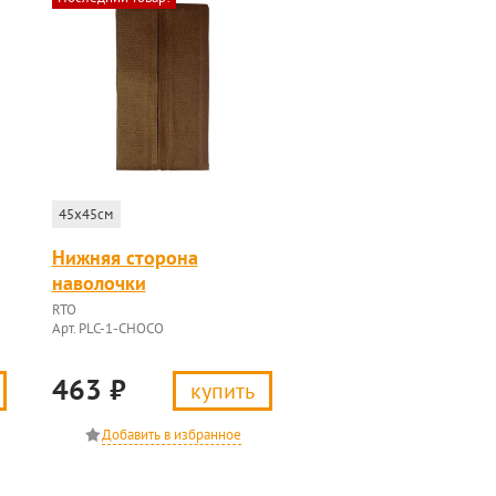
45x45см
Нижняя сторона
наволочки
RTO
Арт. PLC-1-CHOCO
463
₽
купить