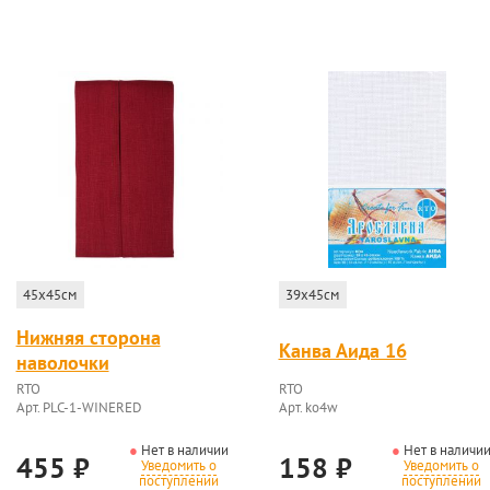
45x45см
39x45см
Нижняя сторона
Канва Аида 16
наволочки
RTO
RTO
Арт. PLC-1-WINERED
Арт. ko4w
Нет в наличии
Нет в наличи
455
₽
158
₽
Уведомить о
Уведомить о
поступлении
поступлении