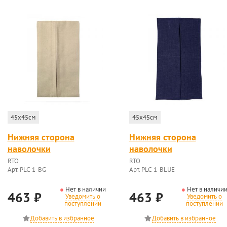
45x45см
45x45см
Нижняя сторона
Нижняя сторона
наволочки
наволочки
RTO
RTO
Арт. PLC-1-BG
Арт. PLC-1-BLUE
Нет в наличии
Нет в наличи
463
₽
463
₽
Уведомить о
Уведомить о
поступлении
поступлении