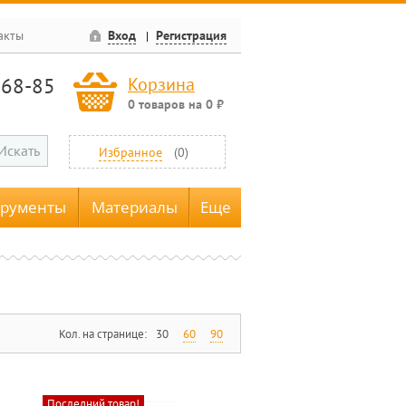
акты
Вход
Регистрация
-68-85
Корзина
0
товаров
на
0
₽
Искать
Избранное
(
0
)
трументы
Материалы
Еще
Кол. на странице:
30
60
90
Последний товар!