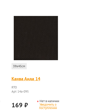
39x45см
Канва Аида 14
RTO
Арт. 14a-095
и
Нет в наличии
169
₽
Уведомить о
поступлении