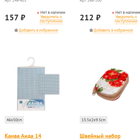
Арт. 14a-601
Арт. 16a-100
Нет в наличии
Нет в наличи
157
₽
212
₽
Уведомить о
Уведомить о
поступлении
поступлении
46x50см
13.5x2x9.5см
Канва Аида 14
Швейный набор