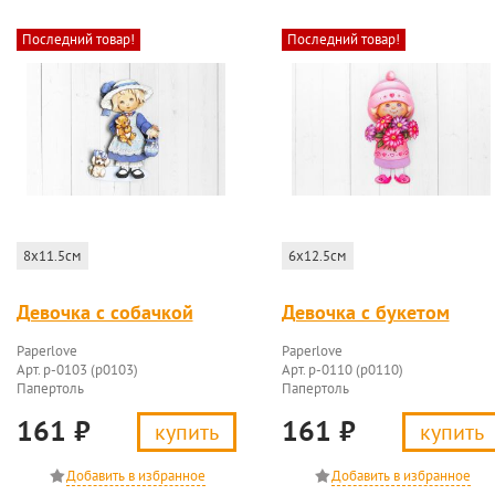
Последний товар!
Последний товар!
8x11.5см
6x12.5см
Девочка с собачкой
Девочка с букетом
Paperlove
Paperlove
Арт. p-0103 (p0103)
Арт. p-0110 (p0110)
Папертоль
Папертоль
161
₽
161
₽
купить
купить