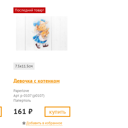
Последний товар!
7.5x11.5см
Девочка с котенком
Paperlove
Арт. p-0107 (p0107)
Папертоль
161
₽
купить