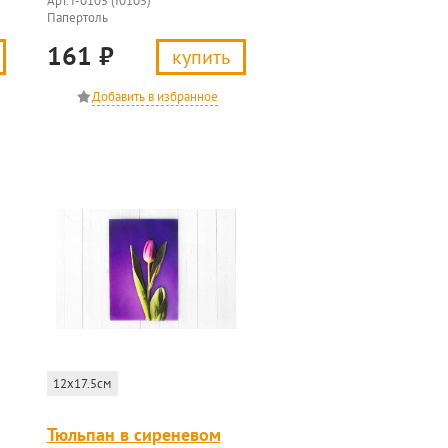
Арт. f-0105 (f0105)
Папертоль
161
₽
купить
12x17.5см
Тюльпан в сиреневом