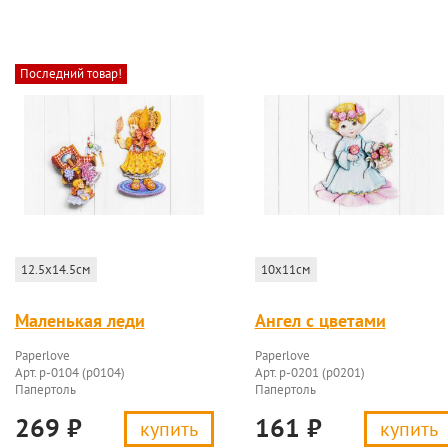
Последний товар!
12.5x14.5см
10x11см
Маленькая леди
Ангел с цветами
Paperlove
Paperlove
Арт. p-0104 (p0104)
Арт. p-0201 (p0201)
Папертоль
Папертоль
269
₽
161
₽
купить
купить