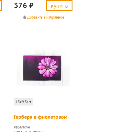
376
₽
купить
13x9.5см
Гербера в фиолетовом
Paperlove