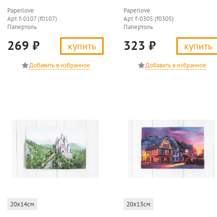
Paperlove
Paperlove
Арт. f-0107 (f0107)
Арт. f-0305 (f0305)
Папертоль
Папертоль
269
₽
323
₽
купить
купить
20x14см
20x13см