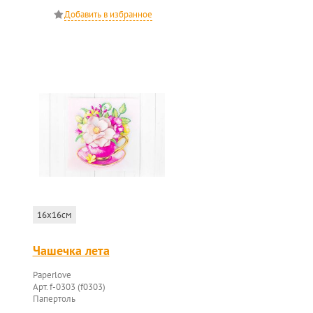
16x16см
Чашечка лета
Paperlove
Арт. f-0303 (f0303)
Папертоль