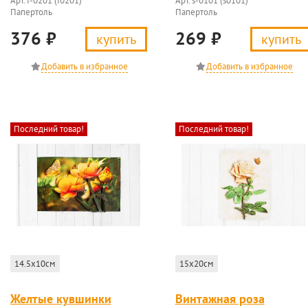
Арт. f-0201 (f0201)
Арт. s-0101 (s0101)
Папертоль
Папертоль
376
₽
269
₽
купить
купить
Последний товар!
Последний товар!
14.5x10см
15x20см
Желтые кувшинки
Винтажная роза