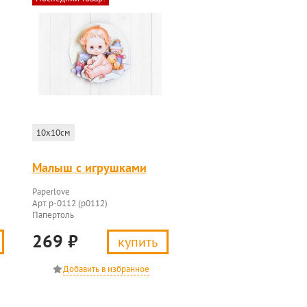
10x10см
Малыш с игрушками
Paperlove
Арт. p-0112 (p0112)
Папертоль
269
₽
купить