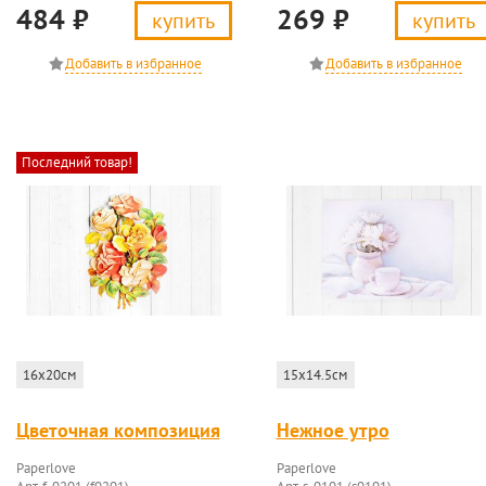
484
₽
269
₽
купить
купить
Последний товар!
16x20см
15x14.5см
Цветочная композиция
Нежное утро
Paperlove
Paperlove