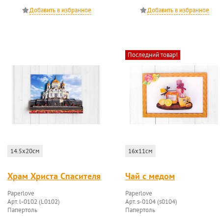
Последний товар!
14.5x20см
16x11см
Храм Христа Спасителя
Чай с медом
Paperlove
Paperlove
Арт. l-0102 (L0102)
Арт. s-0104 (s0104)
Папертоль
Папертоль