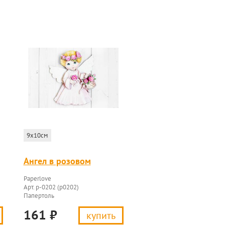
9x10см
Ангел в розовом
Paperlove
Арт. p-0202 (p0202)
Папертоль
161
₽
купить