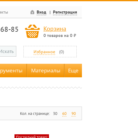
акты
Вход
Регистрация
-68-85
Корзина
0
товаров
на
0
₽
Искать
Избранное
(
0
)
трументы
Материалы
Еще
Кол. на странице:
30
60
90
Последний товар!