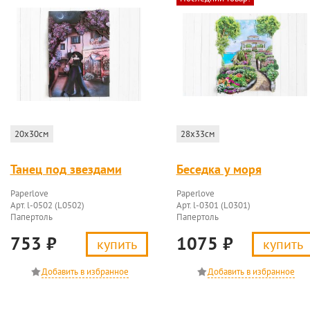
20x30см
28x33см
Танец под звездами
Беседка у моря
Paperlove
Paperlove
Арт. l-0502 (L0502)
Арт. l-0301 (L0301)
Папертоль
Папертоль
753
₽
1075
₽
купить
купить