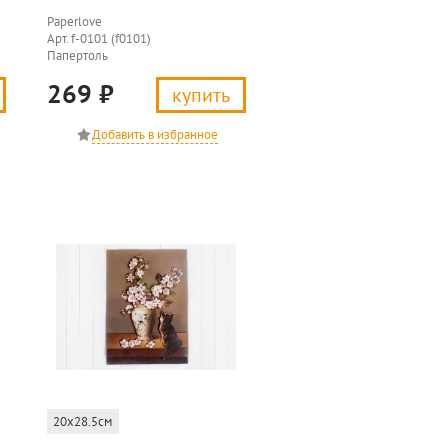
Paperlove
Арт. f-0101 (f0101)
Папертоль
269
₽
купить
20x28.5см