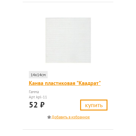
14x14см
Канва пластиковая "Квадрат"
Гамма
Арт. kpl-11
52
₽
купить