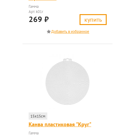
Гамма
Арт. k01r
269
₽
купить
15x15см
Канва пластиковая "Круг"
Гамма