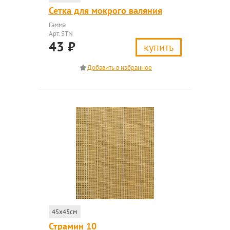
Сетка для мокрого валяния
Гамма
Арт. STN
43
₽
купить
45x45см
Страмин 10