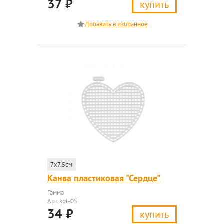
37
₽
купить
7x7.5см
Канва пластиковая "Сердце"
Гамма
Арт. kpl-05
34
₽
купить