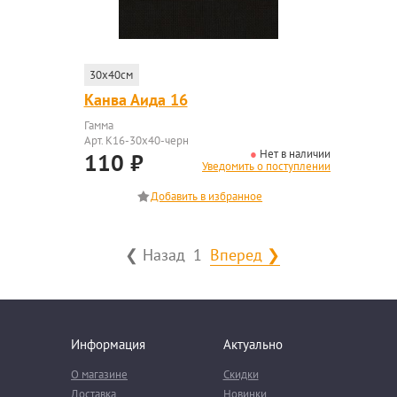
30x40см
Канва Аида 16
Гамма
Арт. K16-30x40-черн
Нет в наличии
110
₽
Уведомить о поступлении
❮ Назад
1
Вперед ❯
Информация
Актуально
О магазине
Скидки
Доставка
Новинки