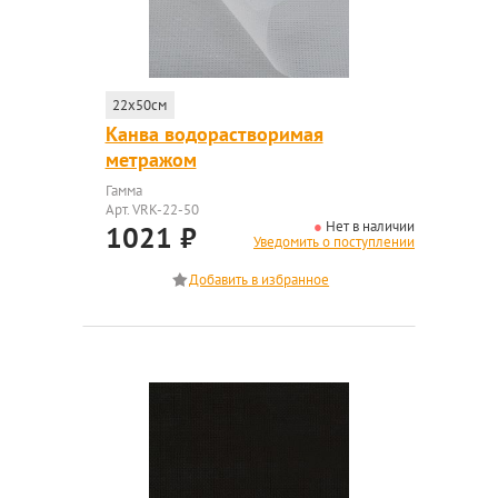
22x50см
Канва водорастворимая
метражом
Гамма
Арт. VRK-22-50
Нет в наличии
1021
₽
Уведомить о поступлении