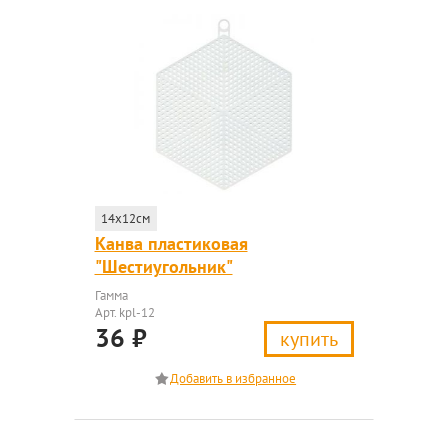
14x12см
Канва пластиковая
"Шестиугольник"
Гамма
Арт. kpl-12
36
₽
купить