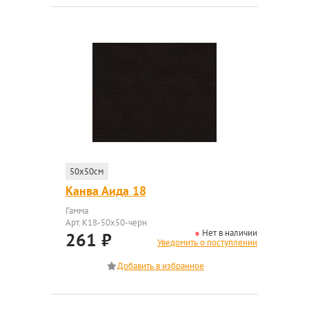
50x50см
Канва Аида 18
Гамма
Арт. K18-50x50-черн
Нет в наличии
261
₽
Уведомить о поступлении