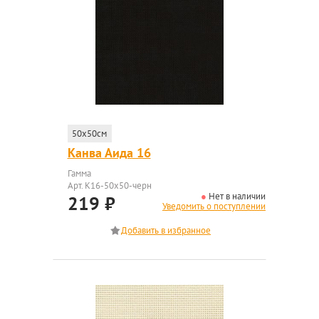
50x50см
Канва Аида 16
Гамма
Арт. K16-50x50-черн
Нет в наличии
219
₽
Уведомить о поступлении