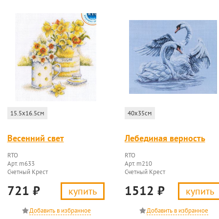
15.5x16.5см
40x35см
Весенний свет
Лебединая верность
RTO
RTO
Арт. m633
Арт. m210
Счетный Крест
Счетный Крест
721
₽
1512
₽
купить
купить