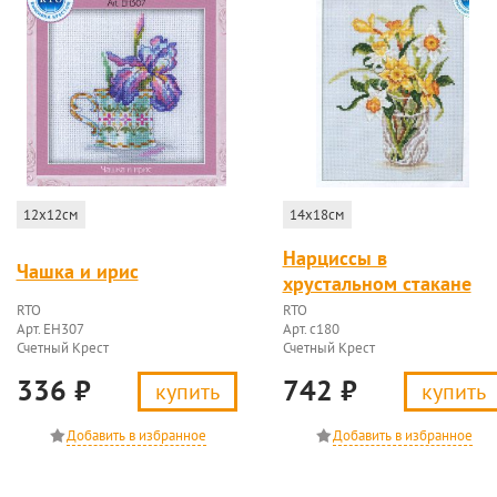
12x12см
14x18см
Нарциссы в
Чашка и ирис
хрустальном стакане
RTO
RTO
Арт. EH307
Арт. c180
Счетный Крест
Счетный Крест
336
₽
742
₽
купить
купить