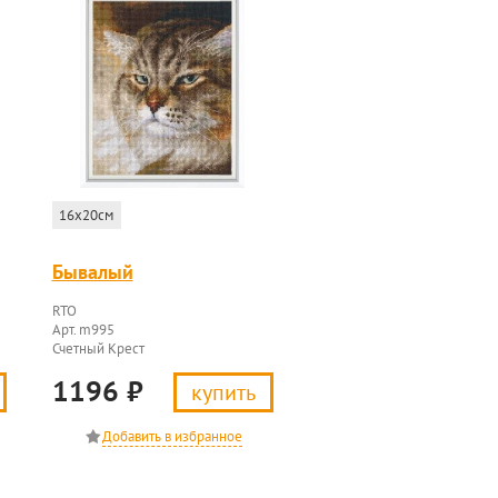
16x20см
Бывалый
RTO
Арт. m995
Счетный Крест
1196
₽
купить