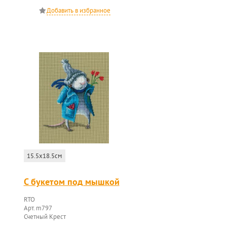
15.5x18.5см
С букетом под мышкой
RTO
Арт. m797
Счетный Крест