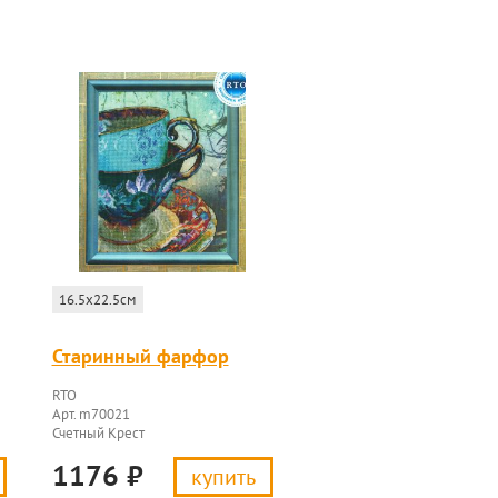
16.5x22.5см
Старинный фарфор
RTO
Арт. m70021
Счетный Крест
1176
₽
купить