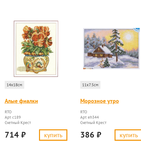
14x18см
11x7.5см
Алые фиалки
Морозное утро
RTO
RTO
Арт. c189
Арт. eh344
Счетный Крест
Счетный Крест
714
₽
386
₽
купить
купить