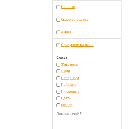
Новинки
Скоро в продаже
Акция
С рисунком на ткани
Сюжет
Животные
Люди
Натюрморт
Пейзажи
Плюшевые
Цветы
Разное
Показать ещё 5