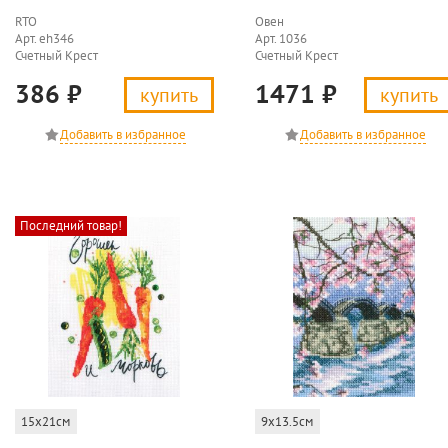
RTO
Овен
Арт. eh346
Арт. 1036
Счетный Крест
Счетный Крест
386
₽
1471
₽
купить
купить
Последний товар!
15x21см
9x13.5см