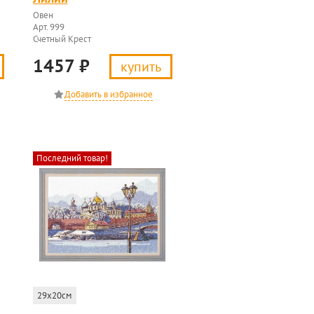
Овен
Арт. 999
Счетный Крест
1457
₽
купить
Последний товар!
29x20см