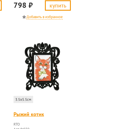
798
₽
купить
3.5x5.5см
Рыжий котик
RTO