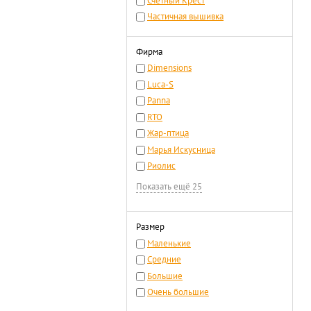
Счетный Крест
Частичная вышивка
Фирма
Dimensions
Luca-S
Panna
RTO
Жар-птица
Марья Искусница
Риолис
Показать ещё 25
Размер
Маленькие
Средние
Большие
Очень большие