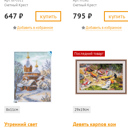
Арт. dt-c011
Арт. m162
Счетный Крест
Счетный Крест
647
₽
795
₽
купить
купить
Последний товар!
8x11см
29x19см
Утренний свет
Девять карпов кои