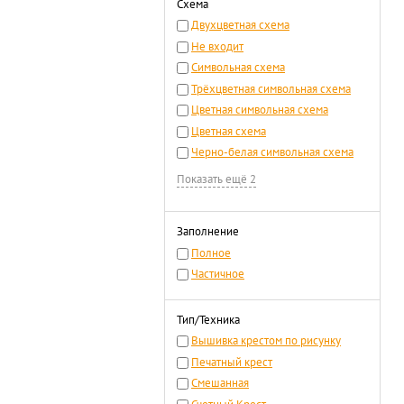
Схема
Двухцветная схема
Не входит
Символьная схема
Трёхцветная символьная схема
Цветная символьная схема
Цветная схема
Черно-белая символьная схема
Показать ещё 2
Заполнение
Полное
Частичное
Тип/Техника
Вышивка крестом по рисунку
Печатный крест
Смешанная