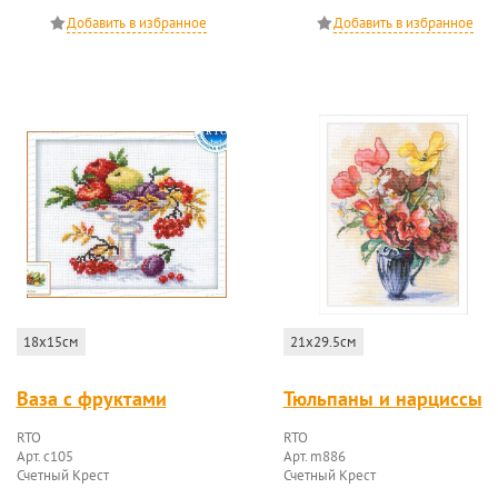
18x15см
21x29.5см
Ваза с фруктами
Тюльпаны и нарциссы
RTO
RTO
Арт. c105
Арт. m886
Счетный Крест
Счетный Крест