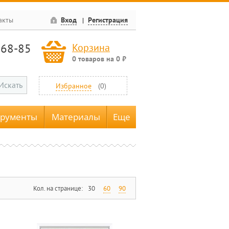
акты
Вход
Регистрация
-68-85
Корзина
0
товаров
на
0
₽
Искать
Избранное
(
0
)
трументы
Материалы
Еще
Кол. на странице:
30
60
90