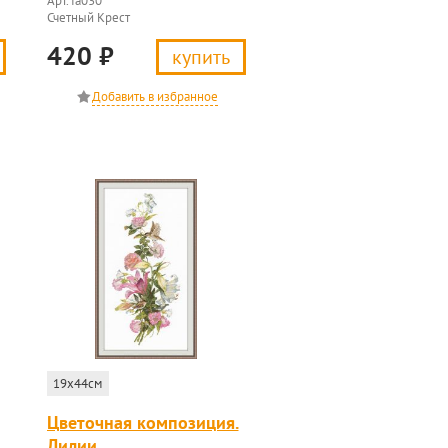
Арт. fa030
Счетный Крест
420
₽
купить
19x44см
Цветочная композиция.
Лилии