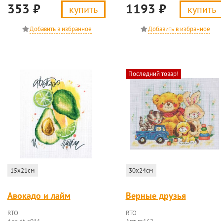
353
₽
1193
₽
купить
купить
Последний товар!
15x21см
30x24см
Авокадо и лайм
Верные друзья
RTO
RTO