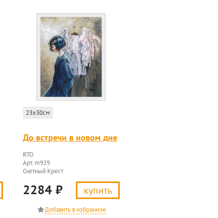
23x30см
До встречи в новом дне
RTO
Арт. m929
Счетный Крест
2284
₽
купить