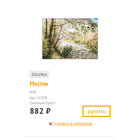
25x19см
Мостик
RTO
Арт. m338
Счетный Крест
882
₽
купить