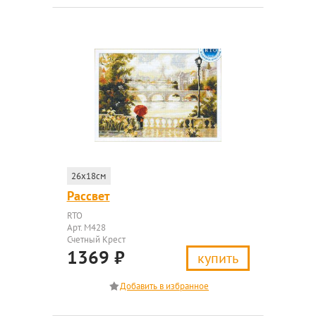
26x18см
Рассвет
RTO
Арт. M428
Счетный Крест
1369
₽
купить