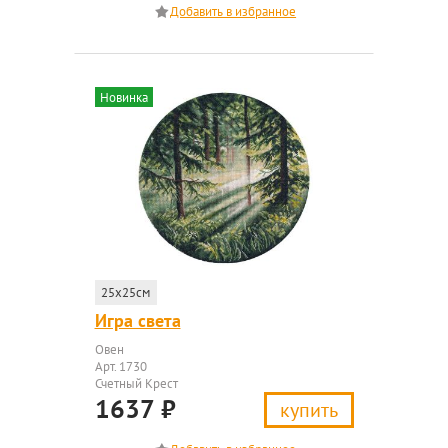
Новинка
25x25см
Игра света
Овен
Арт. 1730
Счетный Крест
1637
₽
купить