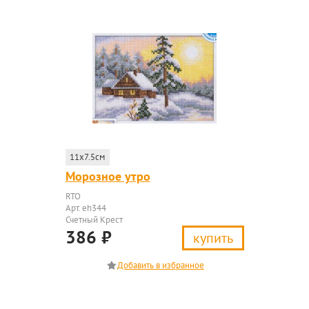
11x7.5см
Морозное утро
RTO
Арт. eh344
Счетный Крест
386
₽
купить