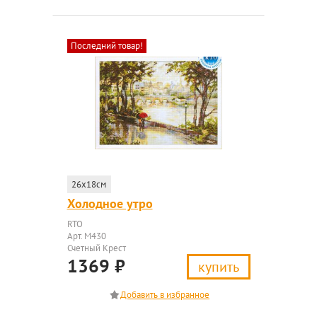
Последний товар!
26x18см
Холодное утро
RTO
Арт. M430
Счетный Крест
1369
₽
купить