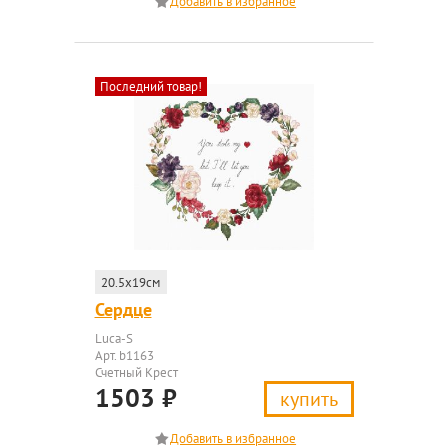
Последний товар!
20.5x19см
Сердце
Luca-S
Арт. b1163
Счетный Крест
1503
₽
купить