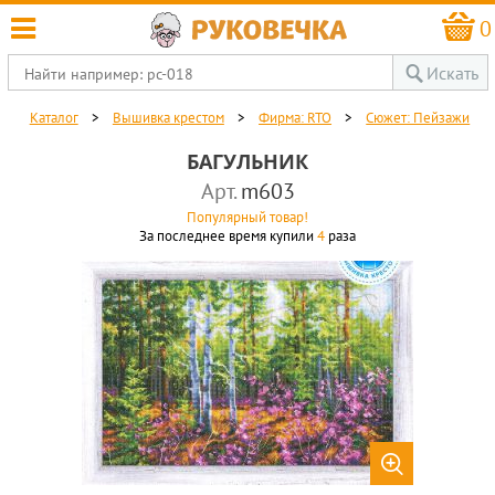
0
Искать
Каталог
>
Вышивка крестом
>
Фирма: RTO
>
Сюжет: Пейзажи
БАГУЛЬНИК
Арт.
m603
Популярный товар!
За последнее время купили
4
раза