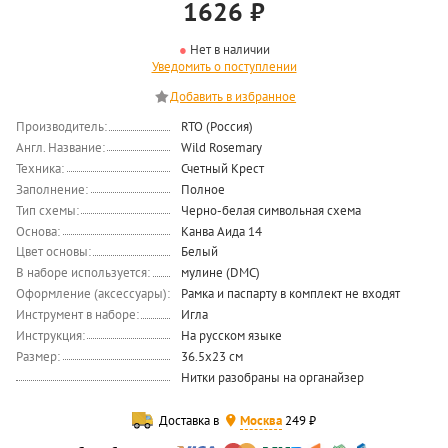
1626
₽
Нет в наличии
Уведомить о поступлении
Производитель:
RTO (Россия)
Англ. Название:
Wild Rosemary
Техника:
Счетный Крест
Заполнение:
Полное
Тип схемы:
Черно-белая символьная схема
Основа:
Канва Аида 14
Цвет основы:
Белый
В наборе используется:
мулине (DMC)
Оформление (аксессуары):
Рамка и паспарту в комплект не входят
Инструмент в наборе:
Игла
Инструкция:
На русском языке
Размер:
36.5x23 см
Нитки разобраны на органайзер
Доставка в
Москва
249 ₽