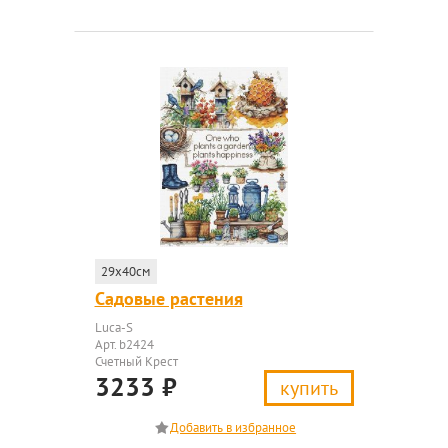
29x40см
Садовые растения
Luca-S
Арт. b2424
Счетный Крест
3233
₽
купить