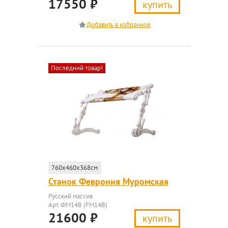
17550
₽
купить
Последний товар!
760x460x368см
Станок Феврония Муромская
Русский массив
Арт. ФМ14В (FM14B)
21600
₽
купить