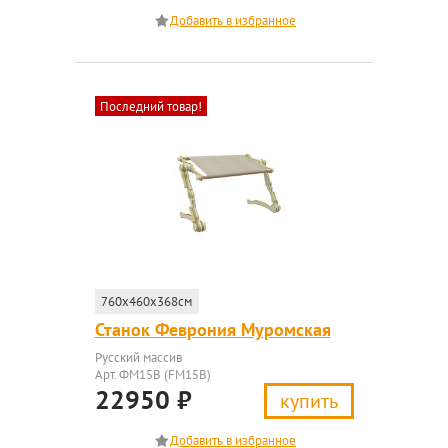
Последний товар!
760x460x368см
Станок Феврония Муромская
Русский массив
Арт. ФМ15В (FM15B)
22950
₽
купить