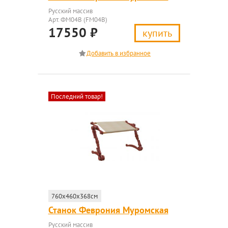
Русский массив
Арт. ФМ04В (FM04B)
17550
₽
купить
Последний товар!
760x460x368см
Станок Феврония Муромская
Русский массив