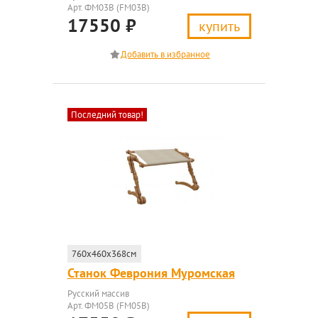
Арт. ФМ03В (FM03B)
17550
₽
купить
Последний товар!
760x460x368см
Станок Феврония Муромская
Русский массив
Арт. ФМ05В (FM05B)