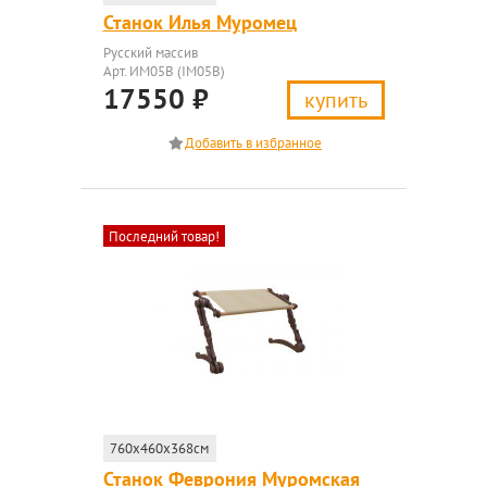
Станок Илья Муромец
Русский массив
Арт. ИМ05В (IM05B)
17550
₽
купить
Последний товар!
760x460x368см
Станок Феврония Муромская