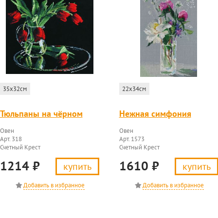
35x32см
22x34см
Тюльпаны на чёрном
Нежная симфония
Овен
Овен
Арт. 318
Арт. 1573
Счетный Крест
Счетный Крест
1214
₽
1610
₽
купить
купить