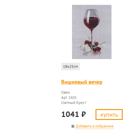
18x25см
Вишневый вечер
Овен
Арт. 1601
Счетный Крест
1041
₽
купить