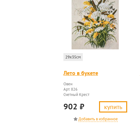
29x35см
Лето в букете
Овен
Арт. 826
Счетный Крест
902
₽
купить