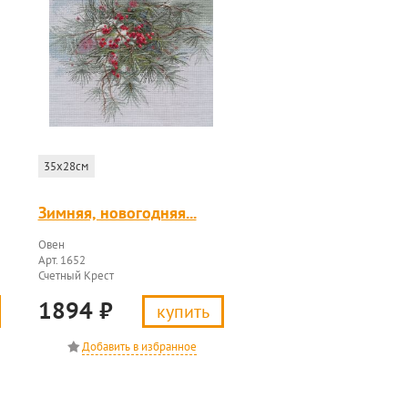
35x28см
Зимняя, новогодняя...
Овен
Арт. 1652
Счетный Крест
1894
₽
купить