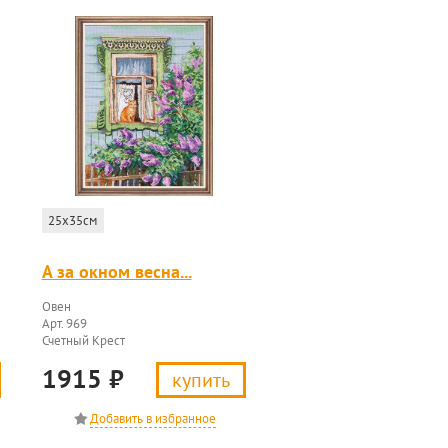
25x35см
А за окном весна...
Овен
Арт. 969
Счетный Крест
1915
₽
купить