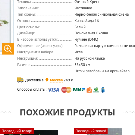
Техника:
Счетный Крест
Заполнение:
Частичное
Тип схемы:
Черно-белая символьная схема
Основа:
Канва Аида 16
Цвет основы:
Белый
Дизайнер:
Поночевная Оксана
В наборе используется:
мулине (DMC)
Оформление (аксессуары):
Рамка и паспарту в комплект не вх
Инструмент в наборе:
Игла
Инструкция:
На русском языке
Размер:
38x30 см
Нитки разобраны на органайзер
Доставка в
Москва
249 ₽
Способы оплаты:
ПОХОЖИЕ ПРОДУКТЫ
Последний товар!
Последний товар!