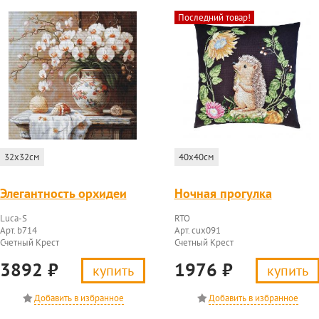
Последний товар!
32x32см
40x40см
Элегантность орхидеи
Ночная прогулка
Luca-S
RTO
Арт. b714
Арт. cux091
Счетный Крест
Счетный Крест
3892
₽
1976
₽
купить
купить