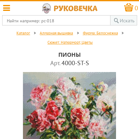
0
Искать
Каталог
>
Алмазная вышивка
>
Фирма: Белоснежка
>
Сюжет: Натюрморт, Цветы
ПИОНЫ
Арт.
4000-ST-S