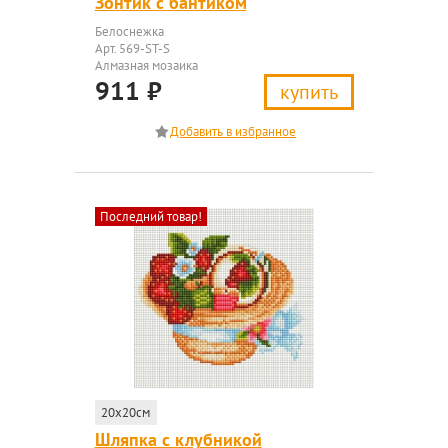
Зонтик с бантиком
Белоснежка
Арт. 569-ST-S
Алмазная мозаика
911
₽
купить
Последний товар!
20x20см
Шляпка с клубникой