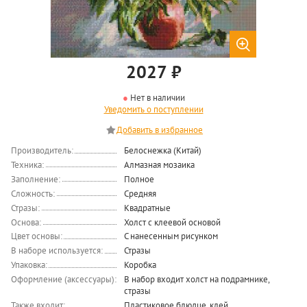
2027
₽
Нет в наличии
Уведомить о поступлении
Производитель:
Белоснежка (Китай)
Техника:
Алмазная мозаика
Заполнение:
Полное
Сложность:
Средняя
Стразы:
Квадратные
Основа:
Холст с клеевой основой
Цвет основы:
С нанесенным рисунком
В наборе используется:
Стразы
Упаковка:
Коробка
Оформление (аксессуары):
В набор входит холст на подрамнике,
стразы
Также входит:
Пластиковое блюдце, клей