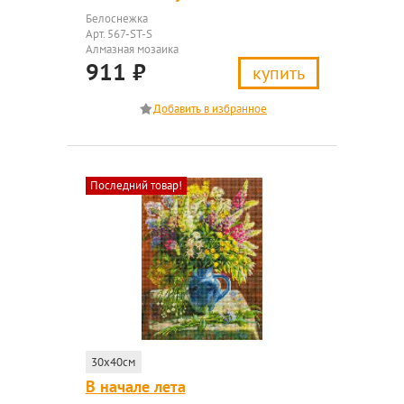
Белоснежка
Арт. 567-ST-S
Алмазная мозаика
911
₽
купить
Последний товар!
30x40см
В начале лета