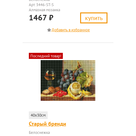
Арт. 3446-ST-S
Алмазная мозаика
1467
₽
купить
Последний товар!
40x30см
Старый бренди
Белоснежка