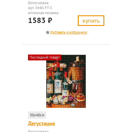
Белоснежка
Арт. 3440-FT-S
Алмазная мозаика
1583
₽
купить
Последний товар!
30x40см
Дегустация
Белоснежка