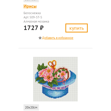
Ирисы
Белоснежка
Арт. 509-ST-S
Алмазная мозаика
1727
₽
купить
20x20см