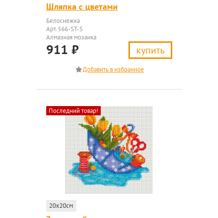
Шляпка с цветами
Белоснежка
Арт. 566-ST-S
Алмазная мозаика
911
₽
купить
Последний товар!
20x20см