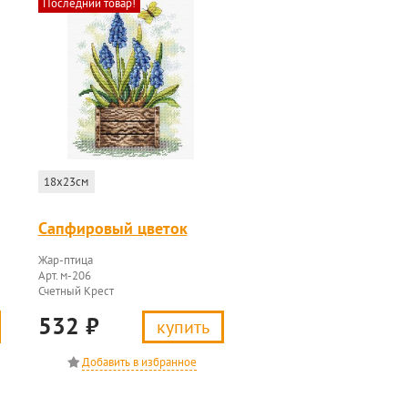
Последний товар!
18x23см
Сапфировый цветок
Жар-птица
Арт. м-206
Счетный Крест
532
₽
купить