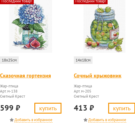
Последний товар!
Последний товар!
18x25см
14x18см
Сказочная гортензия
Сочный крыжовник
Жар-птица
Жар-птица
Арт. м-138
Арт. м-205
Счетный Крест
Счетный Крест
599
₽
413
₽
купить
купить