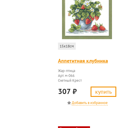
15x18см
Аппетитная клубника
Жар-птица
Арт. м-066
Счетный Крест
307
₽
купить