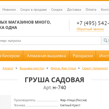
Новинки
Скоро в продаже
Скидки
Доставка
Оплата
Конт
НЫХ МАГАЗИНОВ МНОГО,
+7 (495) 542
КА ОДНА
Обратный звонок
 бисером
Алмазная вышивка
Раскраски
Инс
Каталог
>
Вышивка крестом
>
Фирма: Жар-птица
>
Сюжет: Натюрморт
ГРУША САДОВАЯ
Арт.
м-740
Производитель:
Жар-птица (Россия)
Техника:
Счетный Крест