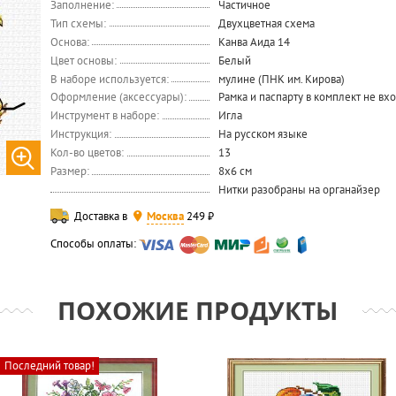
Заполнение:
Частичное
Тип схемы:
Двухцветная схема
Основа:
Канва Аида 14
Цвет основы:
Белый
В наборе используется:
мулине (ПНК им. Кирова)
Оформление (аксессуары):
Рамка и паспарту в комплект не вх
Инструмент в наборе:
Игла
Инструкция:
На русском языке
Кол-во цветов:
13
Размер:
8x6 см
Нитки разобраны на органайзер
Доставка в
Москва
249 ₽
Способы оплаты:
ПОХОЖИЕ ПРОДУКТЫ
Последний товар!