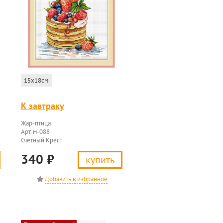
15x18см
К завтраку
Жар-птица
Арт. м-088
Счетный Крест
340
₽
купить