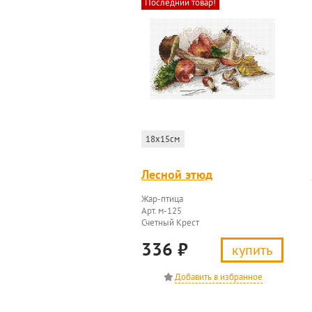
Последний товар!
18x15см
Лесной этюд
Жар-птица
Арт. м-125
Счетный Крест
336
₽
купить