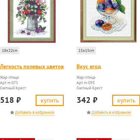
18x22см
15x15см
Легкость полевых цветов
Вкус ягод
Жар-птица
Жар-птица
Арт. м-075
Арт. м-093
Счетный Крест
Счетный Крест
518
₽
342
₽
купить
купить