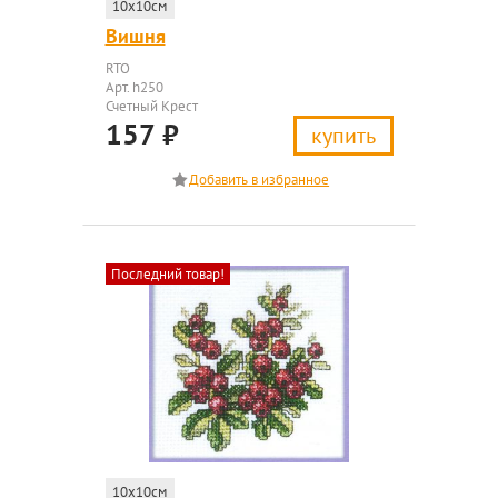
10x10см
Вишня
RTO
Арт. h250
Счетный Крест
157
₽
купить
Последний товар!
10x10см