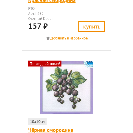
Красная смородина
RTO
Арт. h252
Счетный Крест
157
₽
купить
Последний товар!
10x10см
Чёрная смородина