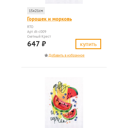
15x21см
Горошек и морковь
RTO
Арт. dt-c009
Счетный Крест
647
₽
купить