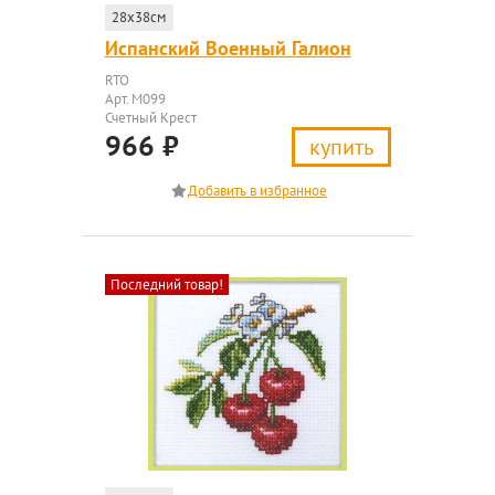
28x38см
Испанский Военный Галион
RTO
Арт. M099
Счетный Крест
966
₽
купить
Последний товар!