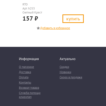
RTO
Арт. h253
Счетный Крест
157
₽
купить
Информация
Актуально
О магазине
Скидки
Доставка
Новинки
Оплата
Скоро в продаже
Контакты
Возврат товара
Служба помощи
клиентам