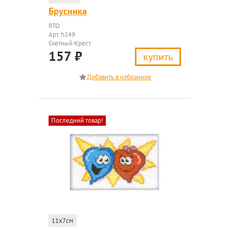
Брусника
RTO
Арт. h249
Счетный Крест
157
₽
купить
Последний товар!
11x7см