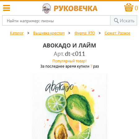
0
Искать
Каталог
>
Вышивка крестом
>
Фирма: RTO
>
Сюжет: Разное
АВОКАДО И ЛАЙМ
Арт.
dt-c011
Популярный товар!
За последнее время купили
7
раз