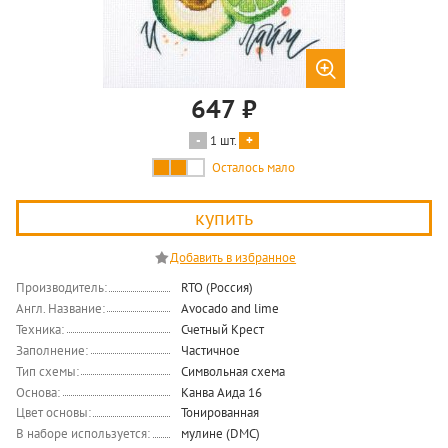
647
₽
1 шт.
купить
Производитель:
RTO (Россия)
Англ. Название:
Avocado and lime
Техника:
Счетный Крест
Заполнение:
Частичное
Тип схемы:
Символьная схема
Основа:
Канва Аида 16
Цвет основы:
Тонированная
В наборе используется:
мулине (DMC)