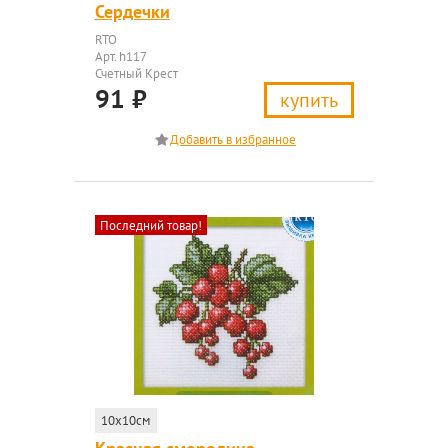
Сердечки
RTO
Арт. h117
Счетный Крест
91
₽
купить
Последний товар!
10x10см