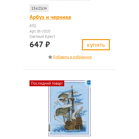
15x21см
Арбуз и черника
RTO
Арт. dt-c010
Счетный Крест
647
₽
купить
Последний товар!