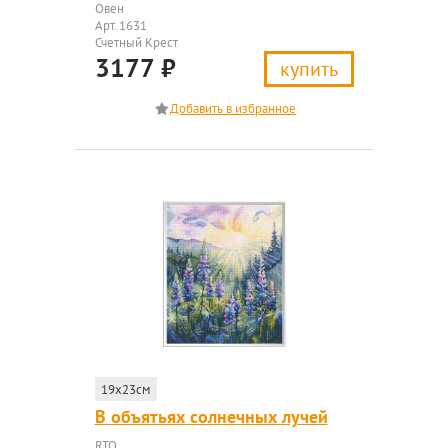
Овен
Арт. 1631
Счетный Крест
3177
₽
купить
19x23см
В объятьях солнечных лучей
RTO