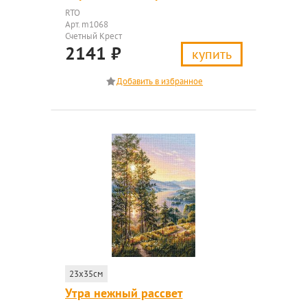
RTO
Арт. m1068
Счетный Крест
2141
₽
купить
23x35см
Утра нежный рассвет