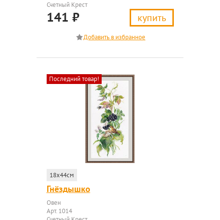
Счетный Крест
141
₽
купить
Последний товар!
18x44см
Гнёздышко
Овен
Арт. 1014
Счетный Крест