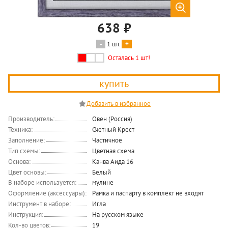
638
₽
1 шт.
купить
Производитель:
Овен (Россия)
Техника:
Счетный Крест
Заполнение:
Частичное
Тип схемы:
Цветная схема
Основа:
Канва Аида 16
Цвет основы:
Белый
В наборе используется:
мулине
Оформление (аксессуары):
Рамка и паспарту в комплект не входят
Инструмент в наборе:
Игла
Инструкция:
На русском языке
Кол-во цветов:
19