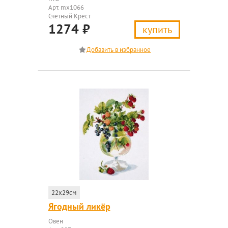
Арт. mx1066
Счетный Крест
1274
₽
купить
22x29см
Ягодный ликёр
Овен