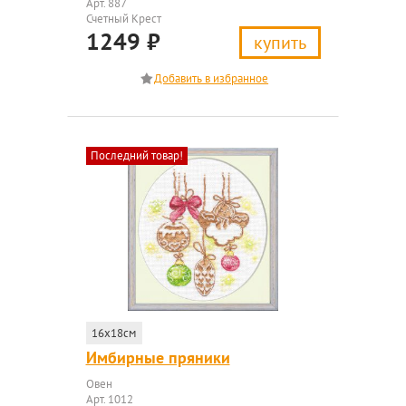
Арт. 887
Счетный Крест
1249
₽
купить
Последний товар!
16x18см
Имбирные пряники
Овен
Арт. 1012